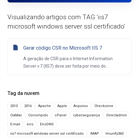
Visualizando artigos com TAG 'iis7
microsoft windows server ssl certificado'
Gerar código CSR no Microsoft IIS 7
A geração de CSR para o Internet Information
Server v.7 (IIS7) deve ser feita por meio do...
Tag da nuvem
2010
2016
Apache
Apple
Arquivos
Checkzone
ClaMav
Corrompido
cPanel
cybersegurança
Directadmin
E-mail
erro
ErroDNS
iis7 microsoft windows server ssl certificado
IMAP
Imunify360