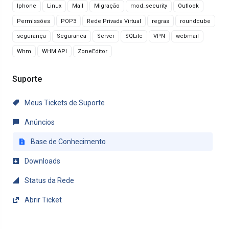
Iphone
Linux
Mail
Migração
mod_security
Outlook
Permissões
POP3
Rede Privada Virtual
regras
roundcube
segurança
Seguranca
Server
SQLite
VPN
webmail
Whm
WHM API
ZoneEditor
Suporte
Meus Tickets de Suporte
Anúncios
Base de Conhecimento
Downloads
Status da Rede
Abrir Ticket