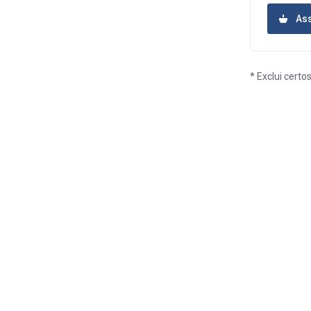
Ass
* Exclui cert