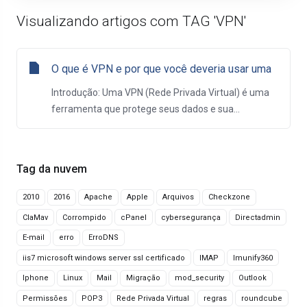
Visualizando artigos com TAG 'VPN'
O que é VPN e por que você deveria usar uma
Introdução: Uma VPN (Rede Privada Virtual) é uma
ferramenta que protege seus dados e sua...
Tag da nuvem
2010
2016
Apache
Apple
Arquivos
Checkzone
ClaMav
Corrompido
cPanel
cybersegurança
Directadmin
E-mail
erro
ErroDNS
iis7 microsoft windows server ssl certificado
IMAP
Imunify360
Iphone
Linux
Mail
Migração
mod_security
Outlook
Permissões
POP3
Rede Privada Virtual
regras
roundcube