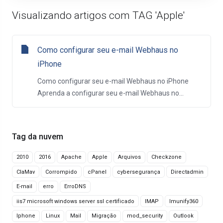
Visualizando artigos com TAG 'Apple'
Como configurar seu e-mail Webhaus no
iPhone
Como configurar seu e-mail Webhaus no iPhone
Aprenda a configurar seu e-mail Webhaus no...
Tag da nuvem
2010
2016
Apache
Apple
Arquivos
Checkzone
ClaMav
Corrompido
cPanel
cybersegurança
Directadmin
E-mail
erro
ErroDNS
iis7 microsoft windows server ssl certificado
IMAP
Imunify360
Iphone
Linux
Mail
Migração
mod_security
Outlook